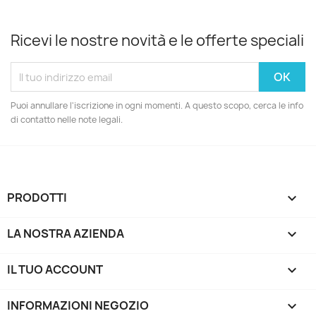
Ricevi le nostre novità e le offerte speciali
Puoi annullare l'iscrizione in ogni momenti. A questo scopo, cerca le info
di contatto nelle note legali.
PRODOTTI

LA NOSTRA AZIENDA

IL TUO ACCOUNT

INFORMAZIONI NEGOZIO
keyboard_arrow_down