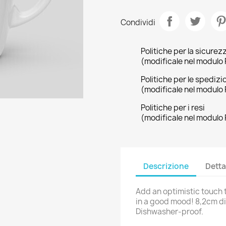
Condividi
Politiche per la sicurez
(modificale nel modulo 
Politiche per le spedizi
(modificale nel modulo 
Politiche per i resi
(modificale nel modulo 
rea lista dei desideri
ccedi
Descrizione
Detta
me lista dei desideri
i avere effettuato l'accesso per salvare dei prodotti nella tua lista
ggiungi alla lista dei desideri
 desideri.
Add an optimistic touch 
in a good mood! 8,2cm di
Crea nuova lista
Dishwasher-proof.
Annulla
Accedi
Annulla
Crea lista dei desideri