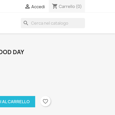
shopping_cart

Carrello
(0)
Accedi
search
GOOD DAY
favorite_border
I AL CARRELLO