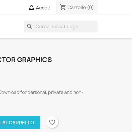
shopping_cart

Carrello
(0)
Accedi
search
CTOR GRAPHICS
 Download for personal, private and non-
favorite_border
I AL CARRELLO