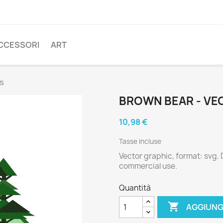
CCESSORI
ART
s
BROWN BEAR - VE
10,98 €
Tasse incluse
Vector graphic, format: svg.
commercial use.
Quantità

AGGIUNG