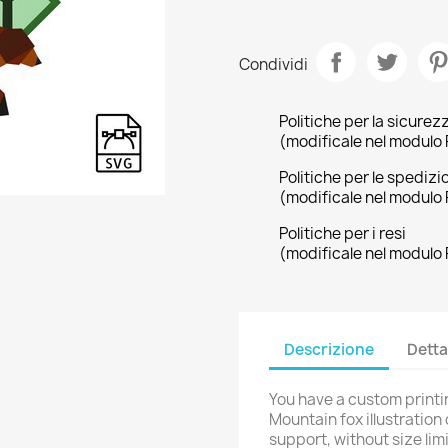
Condividi
Politiche per la sicurez
(modificale nel modulo 
Politiche per le spedizi
(modificale nel modulo 
Politiche per i resi
(modificale nel modulo 
rea lista dei desideri
ccedi
Descrizione
Detta
me lista dei desideri
i avere effettuato l'accesso per salvare dei prodotti nella tua lista
ggiungi alla lista dei desideri
 desideri.
You have a custom printi
Crea nuova lista
Mountain fox illustration
support, without size limi
Annulla
Accedi